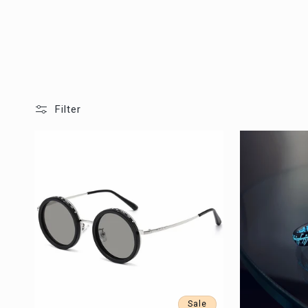
o
r
i
Filter
e
:
Sale