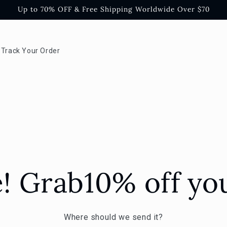
Up to 70% OFF & Free Shipping Worldwide Over $70
Track Your Order
! Grab10% off you
Where should we send it?