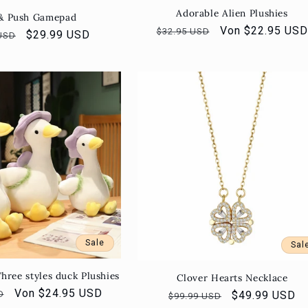
Adorable Alien Plushies
& Push Gamepad
Normaler
Verkaufspreis
Von $22.95 USD
$32.95 USD
er
Verkaufspreis
$29.99 USD
USD
Preis
Sale
Sal
hree styles duck Plushies
Clover Hearts Necklace
r
Verkaufspreis
Von $24.95 USD
D
Normaler
Verkaufsprei
$49.99 USD
$99.99 USD