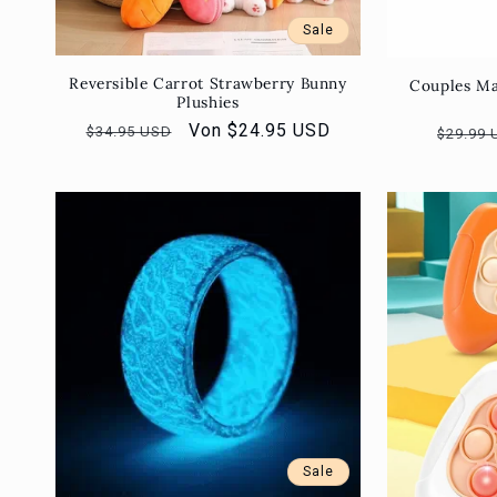
Sale
Reversible Carrot Strawberry Bunny
Couples Ma
Plushies
Normaler
Verkaufspreis
Von $24.95 USD
Normal
$34.95 USD
$29.99 
Preis
Preis
Sale