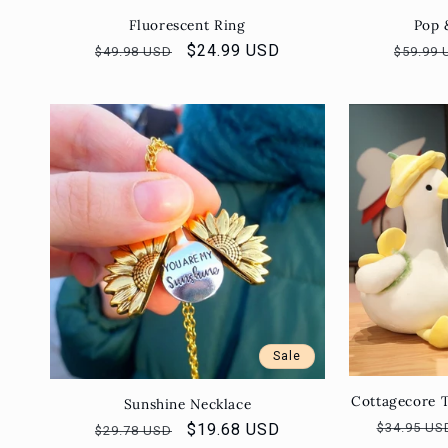
Fluorescent Ring
Pop 
Normaler
Verkaufspreis
$24.99 USD
Normal
$49.98 USD
$59.99 
Preis
Preis
Sale
Cottagecore T
Sunshine Necklace
Normale
$34.95 US
Normaler
Verkaufspreis
$19.68 USD
$29.78 USD