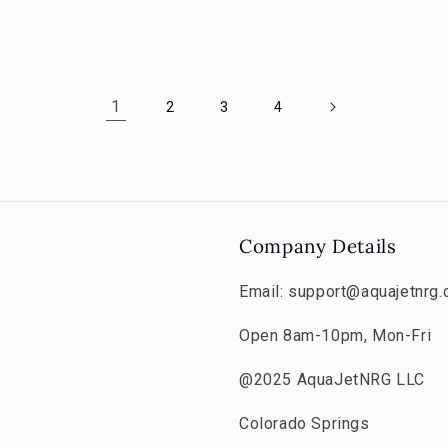
Preis
1
2
3
4
Company Details
Email: support@aquajetnrg
Open 8am-10pm, Mon-Fri
@2025 AquaJetNRG LLC
Colorado Springs