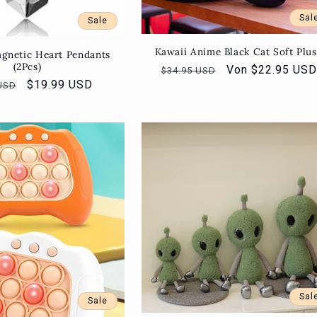
Sal
Sale
Kawaii Anime Black Cat Soft Plu
gnetic Heart Pendants
(2Pcs)
Normaler
Verkaufspreis
Von $22.95 USD
$34.95 USD
er
Verkaufspreis
$19.99 USD
USD
Preis
Sal
Sale