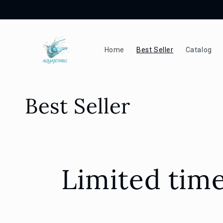
Direkt
zum
Inhalt
Home
Best Seller
Catalog
K
Best Seller
a
t
Limited time
e
g