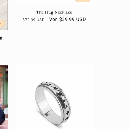
The Hug Necklace
Normaler
Verkaufspreis
Von $39.99 USD
$79.99 USD
e
Preis
ig
s