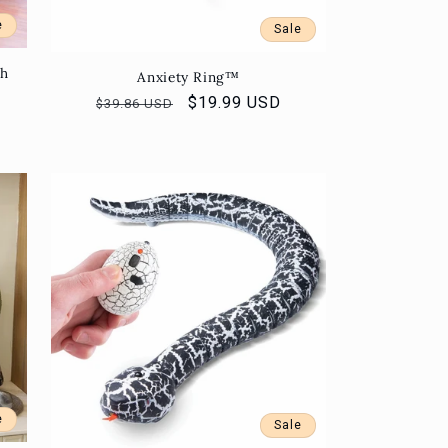
e
Sale
sh
Anxiety Ring™
Normaler
Verkaufspreis
$19.99 USD
$39.86 USD
Preis
e
Sale