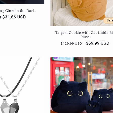
ing Glow in the Dark
rmaler
n $31.86 USD
Sal
eis
Taiyaki Cookie with Cat inside B
Plush
Normaler
Verkaufsprei
$69.99 USD
$129.99 USD
Preis