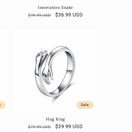
Innovation Snake
Normaler
Verkaufspreis
$36.99 USD
$76.99 USD
Preis
e
Sale
Hug Ring
s
Normaler
Verkaufspreis
$39.99 USD
$79.99 USD